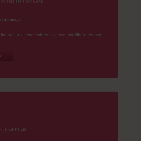
a strategista sparrausta
 ratkaisuja
ointia irrallisena funktiona, vaan osana liiketoiminnan,
n
– ja kun haluat