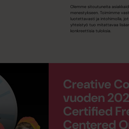
Olemme sitoutuneita asiakka
menestykseen. Toimimme vastuu
luotettavasti ja intohimolla, jo
yhteistyö tuo mitattavaa lisäa
konkreettisia tuloksia.
Creative Co
vuoden 202
Certified 
Centered O