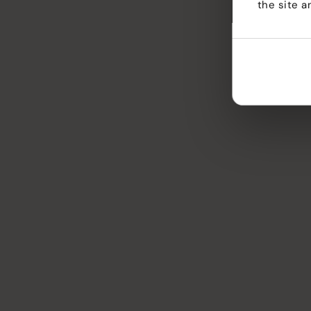
the site a
Tiimi
Yritys
Blogi