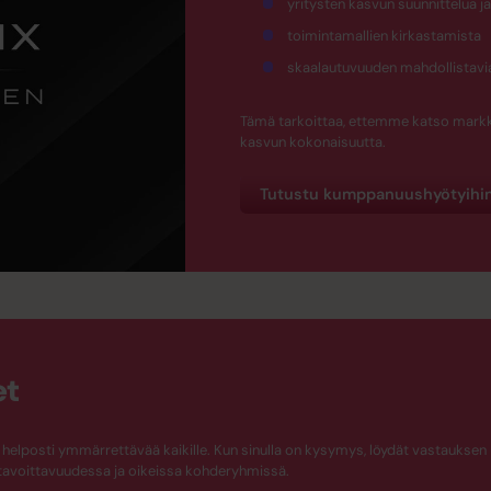
yritysten kasvun suunnittelua j
toimintamallien kirkastamista
skaalautuvuuden mahdollistavia
Tämä tarkoittaa, ettemme katso markkin
kasvun kokonaisuutta.
Tutustu kumppanuushyötyihi
et
elposti ymmärrettävää kaikille. Kun sinulla on kysymys, löydät vastauksen 
avoittavuudessa ja oikeissa kohderyhmissä.