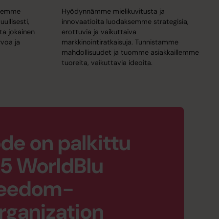
idemme
Hyödynnämme mielikuvitusta ja
llisesti,
innovaatioita luodaksemme strategisia,
tta jokainen
erottuvia ja vaikuttaiva
rvoa ja
markkinointiratkaisuja. Tunnistamme
mahdollisuudet ja tuomme asiakkaillemme
tuoreita, vaikuttavia ideoita.
de on palkittu
5 WorldBlu
Freedom-
rganization