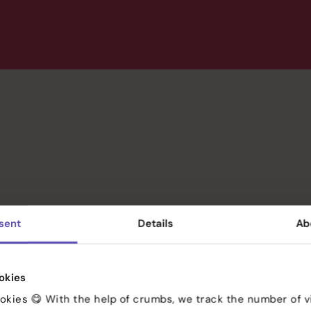
mme?
Räätälöidyt ja
sent
Details
Ab
mitattavat
Strategia, tavoitteet ja mittarit
markkinointira
okies
okies 😋 With the help of crumbs, we track the number of vi
Emme tarjoa valmiita paketteja