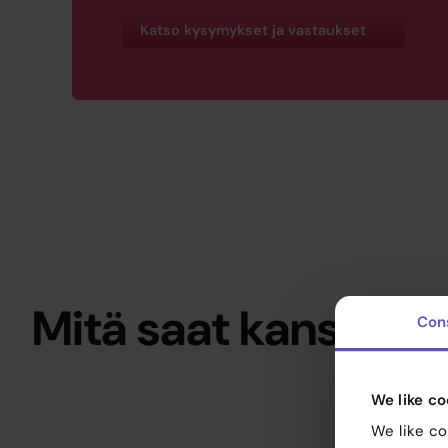
Katso kysymykset ja vastaukset
Mitä saat kanssa
Con
Palvelut
We like co
Referenssit
We like co