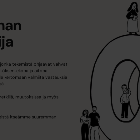
man
ja
 jonka tekemistä ohjaavat vahvat
töksentekona ja aitona
le kertomaan valmiita vastauksia
sä.
hetkillä, muutoksissa ja myös
meistä itseämme suuremman