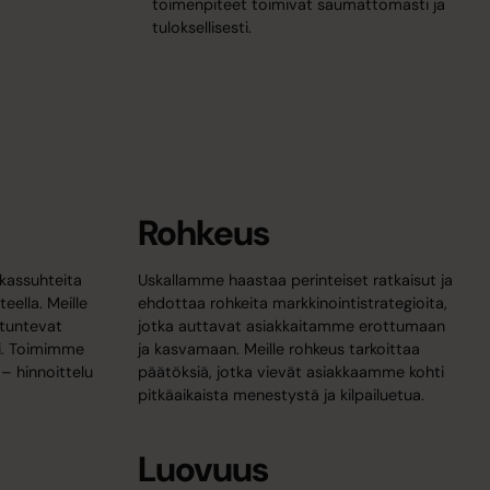
toimenpiteet toimivat saumattomasti ja
tuloksellisesti.
Rohkeus
kassuhteita
Uskallamme haastaa perinteiset ratkaisut ja
teella. Meille
ehdottaa rohkeita markkinointistrategioita,
 tuntevat
jotka auttavat asiakkaitamme erottumaan
si. Toimimme
ja kasvamaan. Meille rohkeus tarkoittaa
 – hinnoittelu
päätöksiä, jotka vievät asiakkaamme kohti
pitkäaikaista menestystä ja kilpailuetua.
Luovuus