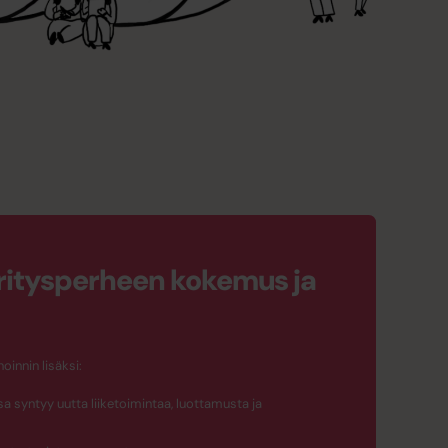
ritysperheen kokemus ja
innin lisäksi:
sa syntyy uutta liiketoimintaa, luottamusta ja