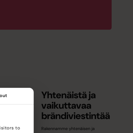
Yhtenäistä ja
out
vaikuttavaa
Brändi & identiteetti
tkaisut
brändiviestintää
sitors to
.
Rakennamme yhtenäisen ja