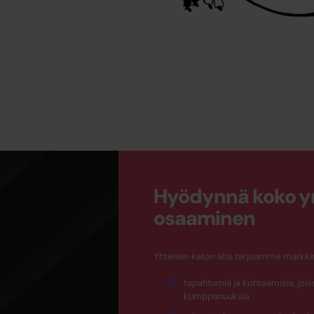
Hyödynnä koko y
osaaminen
Yhteisen katon alta tarjoamme markkino
tapahtumia ja kohtaamisia, jois
kumppanuuksia