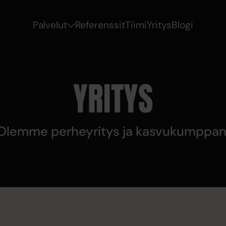
Palvelut
Referenssit
Tiimi
Yritys
Blogi
YRITYS
Olemme perheyritys ja kasvukumppan