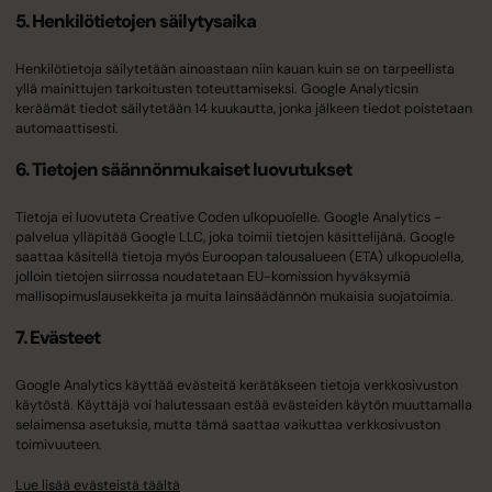
5. Henkilötietojen säilytysaika
Henkilötietoja säilytetään ainoastaan niin kauan kuin se on tarpeellista
yllä mainittujen tarkoitusten toteuttamiseksi. Google Analyticsin
keräämät tiedot säilytetään 14 kuukautta, jonka jälkeen tiedot poistetaan
automaattisesti.
6. Tietojen säännönmukaiset luovutukset
Tietoja ei luovuteta Creative Coden ulkopuolelle. Google Analytics -
palvelua ylläpitää Google LLC, joka toimii tietojen käsittelijänä. Google
saattaa käsitellä tietoja myös Euroopan talousalueen (ETA) ulkopuolella,
jolloin tietojen siirrossa noudatetaan EU-komission hyväksymiä
mallisopimuslausekkeita ja muita lainsäädännön mukaisia suojatoimia.
7. Evästeet
Google Analytics käyttää evästeitä kerätäkseen tietoja verkkosivuston
käytöstä. Käyttäjä voi halutessaan estää evästeiden käytön muuttamalla
selaimensa asetuksia, mutta tämä saattaa vaikuttaa verkkosivuston
toimivuuteen.
Lue lisää evästeistä täältä