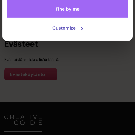
Fine by me
Blog
Jos sinulla on kysyttävää tästä tietosuojaselosteesta tai
tietosuojakäytännöistämme, ota yhteyttä sähköpostitse osoitteeseen
hello@creativecode.fi
.
Customize
Contact us
Evästeet
Evästeistä voi lukea lisää täältä:
Evästekäytäntö