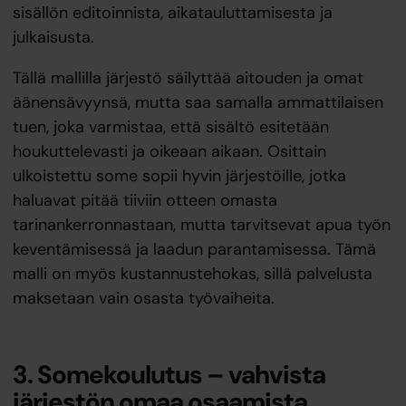
sisällön editoinnista, aikatauluttamisesta ja
julkaisusta.
Tällä mallilla järjestö säilyttää aitouden ja omat
äänensävyynsä, mutta saa samalla ammattilaisen
tuen, joka varmistaa, että sisältö esitetään
houkuttelevasti ja oikeaan aikaan. Osittain
ulkoistettu some sopii hyvin järjestöille, jotka
haluavat pitää tiiviin otteen omasta
tarinankerronnastaan, mutta tarvitsevat apua työn
keventämisessä ja laadun parantamisessa. Tämä
malli on myös kustannustehokas, sillä palvelusta
maksetaan vain osasta työvaiheita.
3. Somekoulutus – vahvista
järjestön omaa osaamista