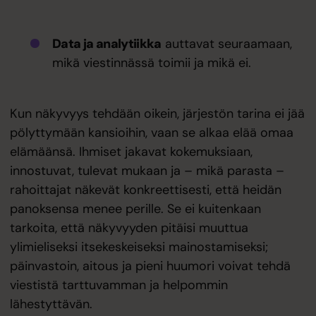
Data ja analytiikka
auttavat seuraamaan,
mikä viestinnässä toimii ja mikä ei.
Kun näkyvyys tehdään oikein, järjestön tarina ei jää
pölyttymään kansioihin, vaan se alkaa elää omaa
elämäänsä. Ihmiset jakavat kokemuksiaan,
innostuvat, tulevat mukaan ja – mikä parasta –
rahoittajat näkevät konkreettisesti, että heidän
panoksensa menee perille. Se ei kuitenkaan
tarkoita, että näkyvyyden pitäisi muuttua
ylimieliseksi itsekeskeiseksi mainostamiseksi;
päinvastoin, aitous ja pieni huumori voivat tehdä
viestistä tarttuvamman ja helpommin
lähestyttävän.