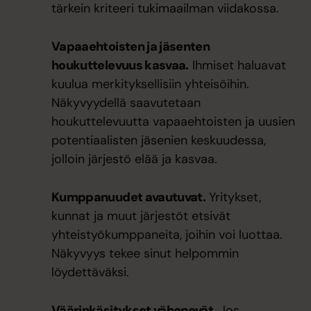
tärkein kriteeri tukimaailman viidakossa.
Vapaaehtoisten ja jäsenten
houkuttelevuus kasvaa.
Ihmiset haluavat
kuulua merkityksellisiin yhteisöihin.
Näkyvyydellä saavutetaan
houkuttelevuutta vapaaehtoisten ja uusien
potentiaalisten jäsenien keskuudessa,
jolloin järjestö elää ja kasvaa.
Kumppanuudet avautuvat.
Yritykset,
kunnat ja muut järjestöt etsivät
yhteistyökumppaneita, joihin voi luottaa.
Näkyvyys tekee sinut helpommin
löydettäväksi.
Väärinkäsitykset vähenevät.
Jos