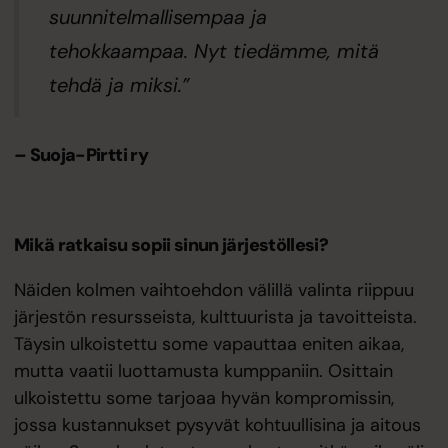
suunnitelmallisempaa ja
tehokkaampaa. Nyt tiedämme, mitä
tehdä ja miksi.”
– Suoja-Pirtti ry
Mikä ratkaisu sopii sinun järjestöllesi?
Näiden kolmen vaihtoehdon välillä valinta riippuu
järjestön resursseista, kulttuurista ja tavoitteista.
Täysin ulkoistettu some vapauttaa eniten aikaa,
mutta vaatii luottamusta kumppaniin. Osittain
ulkoistettu some tarjoaa hyvän kompromissin,
jossa kustannukset pysyvät kohtuullisina ja aitous