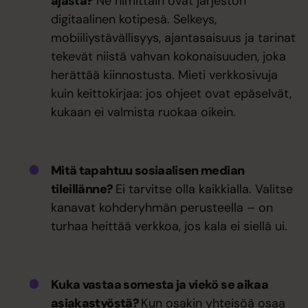
ajasta?
Ne nimittäin ovat järjestön
digitaalinen kotipesä. Selkeys,
mobiiliystävällisyys, ajantasaisuus ja tarinat
tekevät niistä vahvan kokonaisuuden, joka
herättää kiinnostusta. Mieti verkkosivuja
kuin keittokirjaa: jos ohjeet ovat epäselvät,
kukaan ei valmista ruokaa oikein.
Mitä tapahtuu sosiaalisen median
tileillänne?
Ei tarvitse olla kaikkialla. Valitse
kanavat kohderyhmän perusteella – on
turhaa heittää verkkoa, jos kala ei siellä ui.
Kuka vastaa somesta ja viekö se aikaa
asiakastyöstä?
Kun osakin yhteisöä osaa