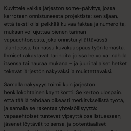
Kuvittele vaikka järjestön some-päivitys, jossa
kerrotaan onnistuneesta projektista: sen sijaan,
että teksti olisi pelkkää kuivaa faktaa ja numeroita,
mukaan voi ujuttaa pienen tarinan
vapaaehtoisesta, joka onnistui yllättävässä
tilanteessa, tai hassu kuvakaappaus työn lomasta.
Ihmiset rakastavat tarinoita, joissa he voivat nähdä
itsensä tai nauraa mukana – ja juuri tällaiset hetket
tekevät järjestön näkyväksi ja muistettavaksi.
Samalla näkyvyys toimii kuin järjestön
henkilökohtainen käyntikortti. Se kertoo ulospäin,
että täällä tehdään oikeasti merkityksellistä työtä,
ja samalla se rakentaa yhteisöllisyyttä:
vapaaehtoiset tuntevat ylpeyttä osallistuessaan,
jäsenet löytävät toisensa, ja potentiaaliset