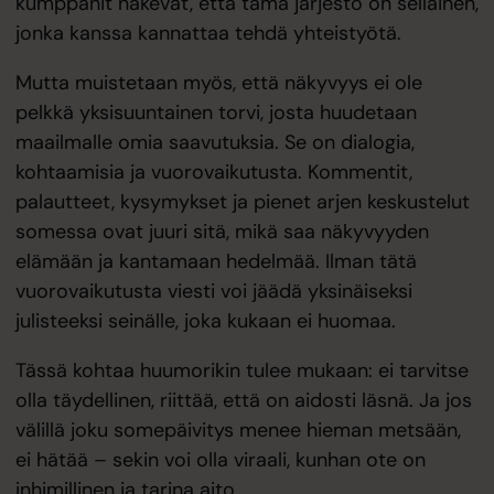
kumppanit näkevät, että tämä järjestö on sellainen,
jonka kanssa kannattaa tehdä yhteistyötä.
Mutta muistetaan myös, että näkyvyys ei ole
pelkkä yksisuuntainen torvi, josta huudetaan
maailmalle omia saavutuksia. Se on dialogia,
kohtaamisia ja vuorovaikutusta. Kommentit,
palautteet, kysymykset ja pienet arjen keskustelut
somessa ovat juuri sitä, mikä saa näkyvyyden
elämään ja kantamaan hedelmää. Ilman tätä
vuorovaikutusta viesti voi jäädä yksinäiseksi
julisteeksi seinälle, joka kukaan ei huomaa.
Tässä kohtaa huumorikin tulee mukaan: ei tarvitse
olla täydellinen, riittää, että on aidosti läsnä. Ja jos
välillä joku somepäivitys menee hieman metsään,
ei hätää – sekin voi olla viraali, kunhan ote on
inhimillinen ja tarina aito.