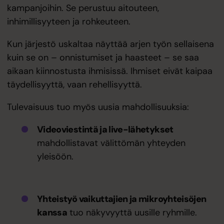
kampanjoihin. Se perustuu aitouteen,
inhimillisyyteen ja rohkeuteen.
Kun järjestö uskaltaa näyttää arjen työn sellaisena
kuin se on – onnistumiset ja haasteet – se saa
aikaan kiinnostusta ihmisissä. Ihmiset eivät kaipaa
täydellisyyttä, vaan rehellisyyttä.
Tulevaisuus tuo myös uusia mahdollisuuksia:
Videoviestintä ja live-lähetykset
mahdollistavat välittömän yhteyden
yleisöön.
Yhteistyö vaikuttajien ja mikroyhteisöjen
kanssa
tuo näkyvyyttä uusille ryhmille.