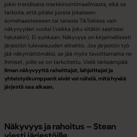
jokin trendisana markkinointimaailmasta, eikä se
tarkoita, että pitäisi juosta jokaiseen
somehaasteeseen tai tanssia TikTokissa vain
näkyvyyden vuoksi (vaikka joku sitäkin saattaisi
halutakin). Ei suinkaan. Näkyvyys on kirjaimellisesti
järjestön tulevaisuuden elinehto. Jos järjestön työ
jää näkymättömäksi, se jää myös tavoittamatta ne
ihmiset, joille se on tarkoitettu. Vielä tärkeämpää:
ilman näkyvyyttä rahoittajat, lahjoittajat ja
yhteistyökumppanit eivät voi nähdä, mitä hyvää
järjestö saa aikaan.
Näkyvyys ja rahoitus – Stean
viesti järjestöille