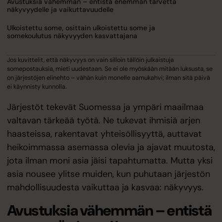
Avustuksia vähemmän – entistä enemmän tarvetta
näkyvyydelle ja vaikuttavuudelle
Ulkoistettu some, osittain ulkoistettu some ja
somekoulutus näkyvyyden kasvattajana
Jos kuvittelit, että näkyvyys on vain silloin tällöin julkaistuja
somepostauksia, mieti uudestaan. Se ei ole myöskään mitään luksusta, se
on järjestöjen elinehto – vähän kuin monelle aamukahvi; ilman sitä päivä
ei käynnisty kunnolla.
Järjestöt tekevät Suomessa ja ympäri maailmaa
valtavan tärkeää työtä. Ne tukevat ihmisiä arjen
haasteissa, rakentavat yhteisöllisyyttä, auttavat
heikoimmassa asemassa olevia ja ajavat muutosta,
jota ilman moni asia jäisi tapahtumatta. Mutta yksi
asia nousee ylitse muiden, kun puhutaan järjestön
mahdollisuudesta vaikuttaa ja kasvaa: näkyvyys.
Avustuksia vähemmän – entistä