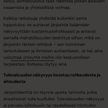
säilyy. Somekoulutus taas rakentaa pitkän aikavälin
osaamista ja yhteisöllistä voimaa.
Kaikkia ratkaisuja yhdistää kuitenkin sama
lopputulos: ne auttavat järjestöä lisäämään
näkyvyyttään kustannustehokkaasti ja antavat
samalla mahdollisuuden keskittyä siihen, mikä on
järjestön tärkein tehtävä – sen toiminnan
tarkoitukseen ja ihmisten auttamiseen. Ja hei, aina
voit
ottaa yhteyttä meihin
niin keskustellaan
tarpeistasi. Ratkaisu löytyy aina.
Tulevaisuuden näkyvyys koostuu rohkeudesta ja
aitoudesta
Järjestökenttä on täynnä upeita tarinoita, jotka
ansaitsevat tulla kuulluiksi. Tulevaisuuden näkyvyys
ei perustu kiiltokuviin tai täydellisesti hiottuihin