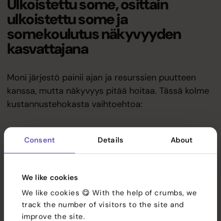
Ulkoistettu some, osittain
ulkoistettu some ja
somekoulutus näkyvyyden
kasvattajana
Moni järjestö painii ajan ja resurssien puutteen
kanssa, mutta näkyvyys pitää hoitaa. Tässä kolme
kustannustehokasta vaihtoehtoa:
Consent
Details
About
Palvelut
1. Ulkoistettu some – huoleton
ratkaisu
Referenssit
We like cookies
Ulkoistetun
sosiaalisen median palvelussa
järjestö
We like cookies 😋 With the help of crumbs, we
ostaa palvelun toimijalta, joka huolehtii
Tiimi
track the number of visitors to the site and
sisällöntuotannosta, julkaisuista ja usein myös
improve the site.