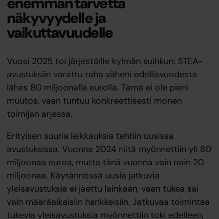
enemmän tarvetta
näkyvyydelle ja
vaikuttavuudelle
Vuosi 2025 toi järjestöille kylmän suihkun: STEA-
avustuksiin varattu raha väheni edellisvuodesta
lähes 80 miljoonalla eurolla. Tämä ei ole pieni
muutos, vaan tuntuu konkreettisesti monen
toimijan arjessa.
Erityisen suuria leikkauksia tehtiin uusissa
avustuksissa. Vuonna 2024 niitä myönnettiin yli 80
miljoonaa euroa, mutta tänä vuonna vain noin 20
miljoonaa. Käytännössä uusia jatkuvia
yleisavustuksia ei jaettu lainkaan, vaan tukea sai
vain määräaikaisiin hankkeisiin. Jatkuvaa toimintaa
tukevia yleisavustuksia myönnettiin toki edelleen,